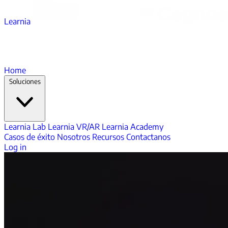
Learnia
Home
Soluciones
Learnia Lab
Learnia VR/AR
Learnia Academy
Casos de éxito
Nosotros
Recursos
Contactanos
Log in